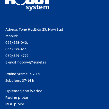
Adresa: Tone Hadžića 23, Novi Sad
Mobilni:
063/528-040
,
063/529-463
,
060/529-4779
E-mail: hobby4@eunet.rs
Radno vreme: 7-20 h
Subotom: 07-14 h
Oplemenjena iverica
Radne ploče
MDF ploče