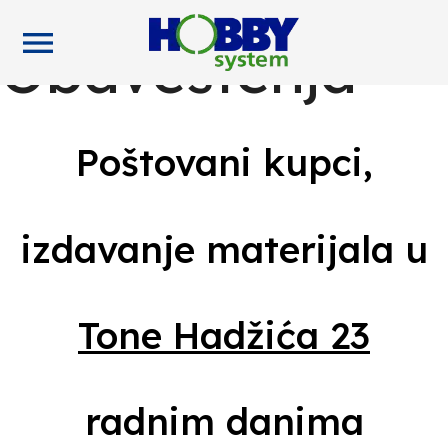
menu
Obaveštenja
Poštovani kupci,
izdavanje materijala u
Tone Hadžića 23
radnim danima