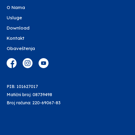
O Nama
Usluge
Download
Kontakt
Obaveštenja
PIB: 101627017
Matični broj: 08739498
Broj računa: 220-69067-83