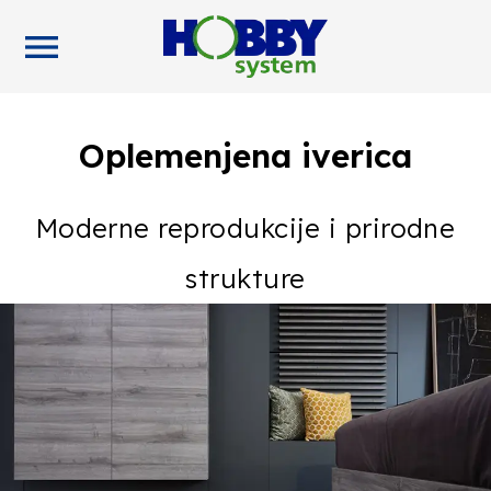
Home
/ Radne ploče
menu
Oplemenjena iverica
Moderne reprodukcije i prirodne
strukture