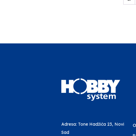
Adresa: Tone Hadžića 23, Novi
O
Sad
R