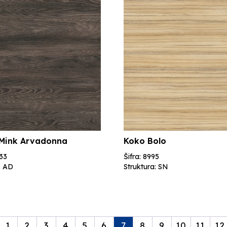
 Mink Arvadonna
Koko Bolo
533
Šifra: 8995
: AD
Struktura: SN
1
2
3
4
5
6
7
8
9
10
11
12