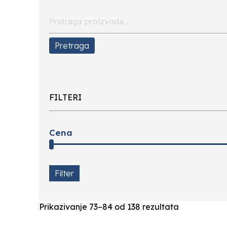
Search
for:
Pretraga
FILTERI
Cena
Filter
Prikazivanje 73–84 od 138 rezultata