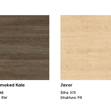
Smoked Kala
Javor
548
Šifra: 375
a: RW
Struktura: PR