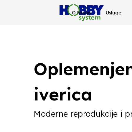
Home
/
Oplemenjena iverica
/
Kronošpan
/ Page 7
O Nama
Usluge
Oplemenje
iverica
Moderne reprodukcije i p