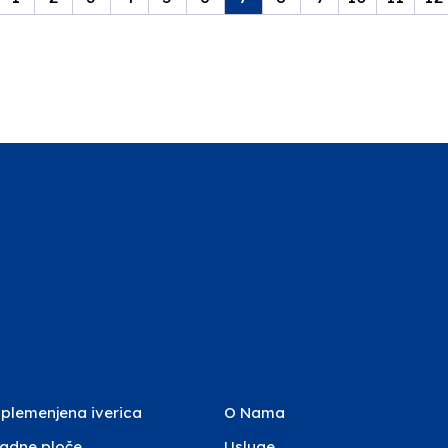
plemenjena iverica
O Nama
adne ploče
Usluge