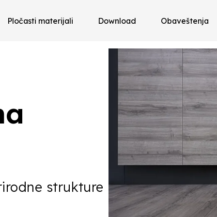
Pločasti materijali
Download
Obaveštenja
na
rirodne strukture