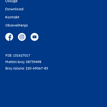
Usluge
Download
Kontakt
Obaveštenja
PIB: 101627017
Matični broj: 08739498
Broj računa: 220-69067-83