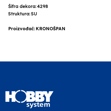
Šifra dekora:
4298
Struktura:
SU
Proizvođač:
KRONOŠPAN