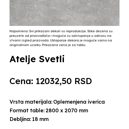
Napomena: Svi prikazani dekori su reprodukcije. Slike dezena su
preuzete od proizvođača i moguća su odstupanja u odnosu na
stvarni izgled proizvoda. Uklapanje dekora je moguće samo na
originalnom uzorku. Prikazana cena je za tablu.
Atelje Svetli
Cena:
12032,50
RSD
Vrsta materijala:
Oplemenjena iverica
Format table:
2800 x 2070 mm
Debljina:
18 mm