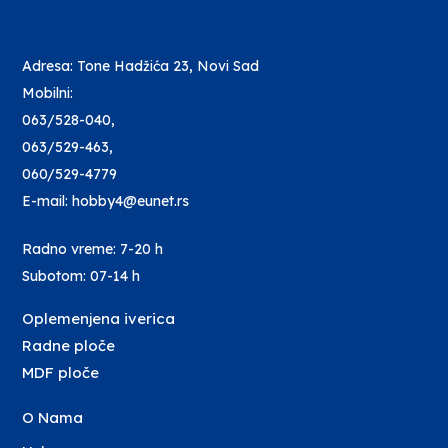
Adresa: Tone Hadžića 23, Novi Sad
Mobilni:
063/528-040
,
063/529-463
,
060/529-4779
E-mail: hobby4@eunet.rs
Radno vreme: 7-20 h
Subotom: 07-14 h
Oplemenjena iverica
Radne ploče
MDF ploče
O Nama