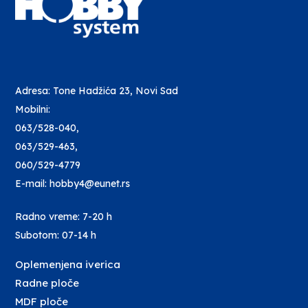
Adresa: Tone Hadžića 23, Novi Sad
Mobilni:
063/528-040
,
063/529-463
,
060/529-4779
E-mail: hobby4@eunet.rs
Radno vreme: 7-20 h
Subotom: 07-14 h
Oplemenjena iverica
Radne ploče
MDF ploče