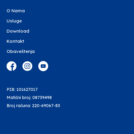
O Nama
Usluge
Download
Kontakt
Obaveštenja
PIB: 101627017
Matični broj: 08739498
Broj računa: 220-69067-83