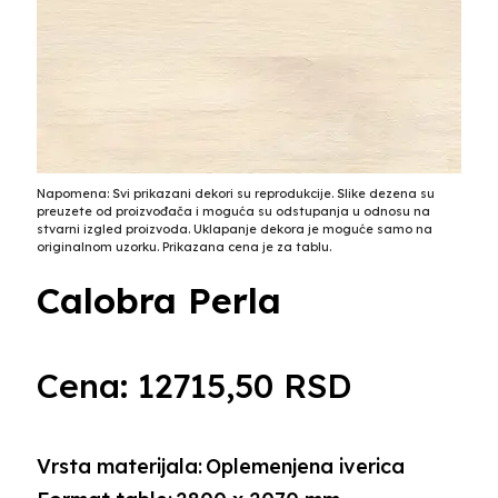
Napomena: Svi prikazani dekori su reprodukcije. Slike dezena su
preuzete od proizvođača i moguća su odstupanja u odnosu na
stvarni izgled proizvoda. Uklapanje dekora je moguće samo na
originalnom uzorku. Prikazana cena je za tablu.
Calobra Perla
Cena:
12715,50
RSD
Vrsta materijala:
Oplemenjena iverica