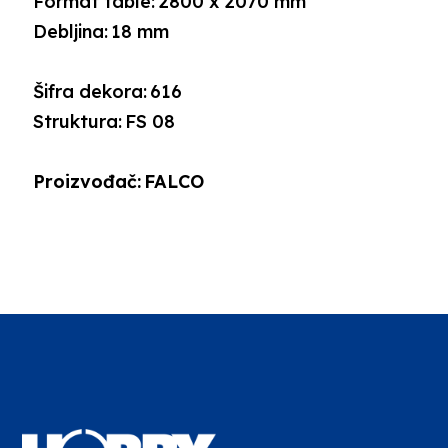
Format table:
2800 x 2070 mm
Debljina:
18 mm
Šifra dekora:
616
Struktura:
FS 08
Proizvođač:
FALCO