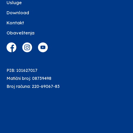
Usluge
Download
Kontakt
Obaveštenja
PIB: 101627017
Matični broj: 08739498
Broj računa: 220-69067-83