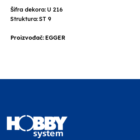
Šifra dekora:
U 216
Struktura:
ST 9
Proizvođač:
EGGER