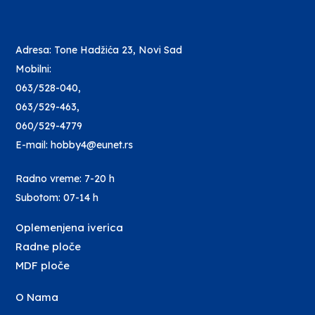
Adresa: Tone Hadžića 23, Novi Sad
Mobilni:
063/528-040
,
063/529-463
,
060/529-4779
E-mail: hobby4@eunet.rs
Radno vreme: 7-20 h
Subotom: 07-14 h
Oplemenjena iverica
Radne ploče
MDF ploče
O Nama