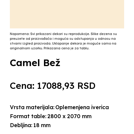
Napomena: Svi prikazani dekori su reprodukcije. Slike dezena su
preuzete od proizvođača i moguća su odstupanja u odnosu na
stvarni izgled proizvoda. Uklapanje dekora je moguće samo na
originalnom uzorku. Prikazana cena je za tablu.
Camel Bež
Cena:
17088,93
RSD
Vrsta materijala:
Oplemenjena iverica
Format table:
2800 x 2070 mm
Debljina:
18 mm