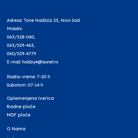
Adresa: Tone Hadžića 23, Novi Sad
Mobilni:
063/528-040
,
063/529-463
,
060/529-4779
E-mail: hobby4@eunet.rs
Radno vreme: 7-20 h
Subotom: 07-14 h
Oplemenjena iverica
Radne ploče
MDF ploče
O Nama