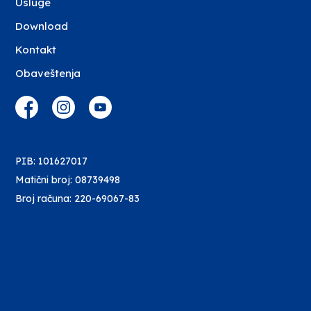
Usluge
Download
Kontakt
Obaveštenja
PIB: 101627017
Matični broj: 08739498
Broj računa: 220-69067-83