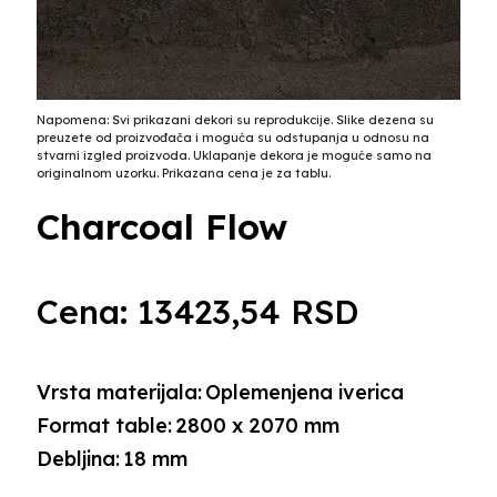
Napomena: Svi prikazani dekori su reprodukcije. Slike dezena su
preuzete od proizvođača i moguća su odstupanja u odnosu na
stvarni izgled proizvoda. Uklapanje dekora je moguće samo na
originalnom uzorku. Prikazana cena je za tablu.
Charcoal Flow
Cena:
13423,54
RSD
Vrsta materijala:
Oplemenjena iverica
Format table:
2800 x 2070 mm
Debljina:
18 mm