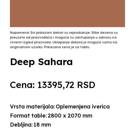
Napomena: Svi prikazani dekori su reprodukcije. Slike dezena su
preuzete od proizvođača i moguća su odstupanja u odnosu na
stvarni izgled proizvoda. Uklapanje dekora je moguće samo na
originalnom uzorku. Prikazana cena je za tablu.
Deep Sahara
Cena:
13395,72
RSD
Vrsta materijala:
Oplemenjena iverica
Format table:
2800 x 2070 mm
Debljina:
18 mm