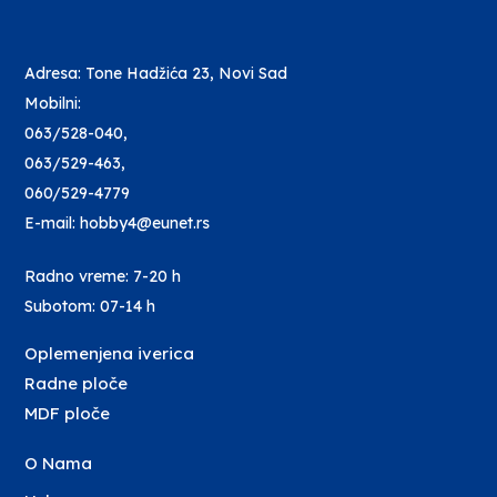
Adresa: Tone Hadžića 23, Novi Sad
Mobilni:
063/528-040
,
063/529-463
,
060/529-4779
E-mail: hobby4@eunet.rs
Radno vreme: 7-20 h
Subotom: 07-14 h
Oplemenjena iverica
Radne ploče
MDF ploče
O Nama