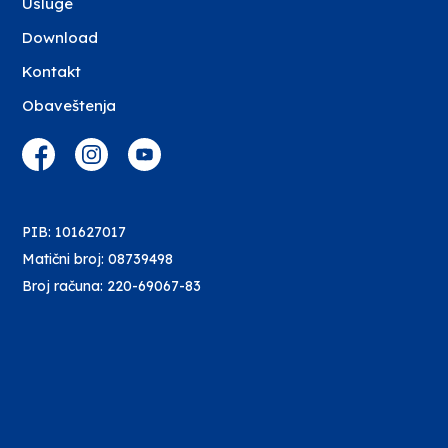
Usluge
Download
Kontakt
Obaveštenja
PIB: 101627017
Matični broj: 08739498
Broj računa: 220-69067-83