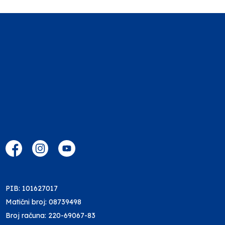
PIB: 101627017
Matični broj: 08739498
Broj računa: 220-69067-83