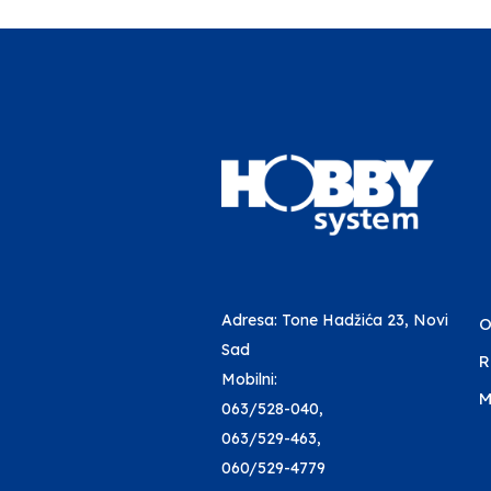
Adresa: Tone Hadžića 23, Novi
O
Sad
R
Mobilni:
M
063/528-040
,
063/529-463
,
060/529-4779