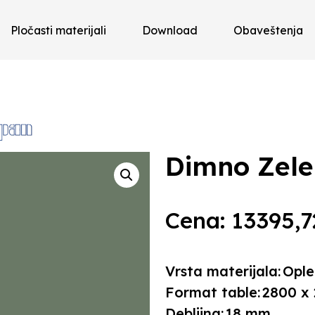
Pločasti materijali
Download
Obaveštenja
Dimno Zel
Cena:
13395,
Vrsta materijala:
Ople
Format table:
2800 x
Debljina:
18 mm