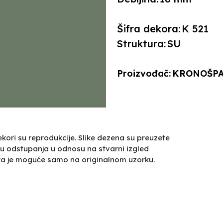
Šifra dekora:
K 521
Struktura:
SU
Proizvođač:
KRONOŠP
kori su reprodukcije. Slike dezena su preuzete
u odstupanja u odnosu na stvarni izgled
ra je moguće samo na originalnom uzorku.