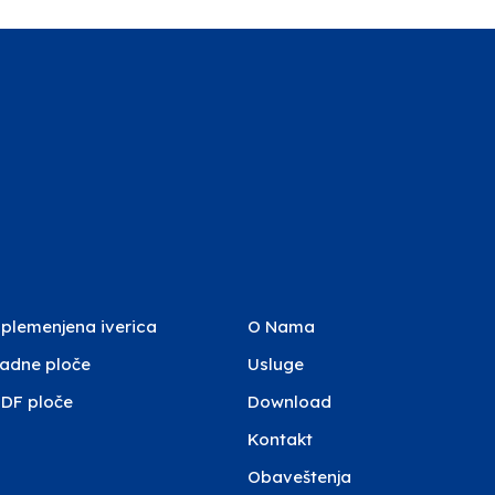
plemenjena iverica
O Nama
adne ploče
Usluge
DF ploče
Download
Kontakt
Obaveštenja