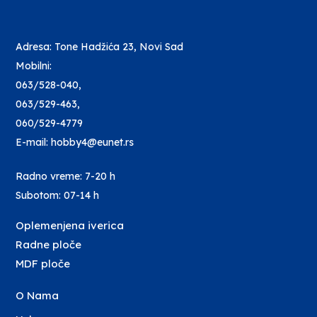
Adresa: Tone Hadžića 23, Novi Sad
Mobilni:
063/528-040
,
063/529-463
,
060/529-4779
E-mail: hobby4@eunet.rs
Radno vreme: 7-20 h
Subotom: 07-14 h
Oplemenjena iverica
Radne ploče
MDF ploče
O Nama