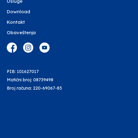
Usluge
Download
Kontakt
Obaveštenja
PIB: 101627017
Matični broj: 08739498
Broj računa: 220-69067-83