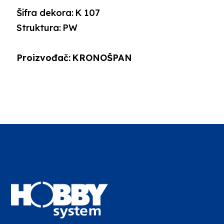
Šifra dekora:
K 107
Struktura:
PW
Proizvođač:
KRONOŠPAN