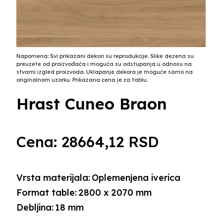
Napomena: Svi prikazani dekori su reprodukcije. Slike dezena su
preuzete od proizvođača i moguća su odstupanja u odnosu na
stvarni izgled proizvoda. Uklapanje dekora je moguće samo na
originalnom uzorku. Prikazana cena je za tablu.
Hrast Cuneo Braon
Cena:
28664,12
RSD
Vrsta materijala:
Oplemenjena iverica
Format table:
2800 x 2070 mm
Debljina:
18 mm