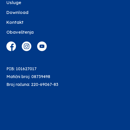
Usluge
Download
Kontakt
Obaveštenja
PIB: 101627017
Matični broj: 08739498
Broj računa: 220-69067-83