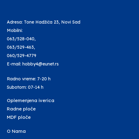
Adresa: Tone Hadžića 23, Novi Sad
Mobilni:
063/528-040
,
063/529-463
,
060/529-4779
E-mail: hobby4@eunet.rs
Radno vreme: 7-20 h
Subotom: 07-14 h
Oplemenjena iverica
Radne ploče
MDF ploče
O Nama