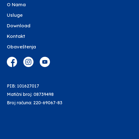
O Nama
Usluge
Download
Kontakt
Obaveštenja
PIB: 101627017
Matični broj: 08739498
Broj računa: 220-69067-83