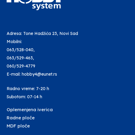
Adresa: Tone Hadžića 23, Novi Sad
Mobilni:
063/528-040
,
063/529-463
,
060/529-4779
E-mail: hobby4@eunet.rs
Radno vreme: 7-20 h
Subotom: 07-14 h
Oplemenjena iverica
Radne ploče
MDF ploče