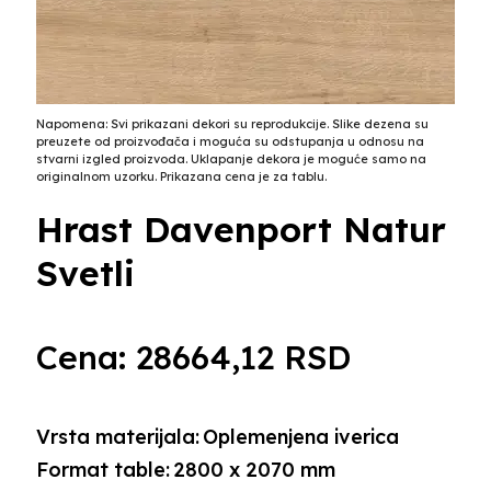
Napomena: Svi prikazani dekori su reprodukcije. Slike dezena su
preuzete od proizvođača i moguća su odstupanja u odnosu na
stvarni izgled proizvoda. Uklapanje dekora je moguće samo na
originalnom uzorku. Prikazana cena je za tablu.
Hrast Davenport Natur
Svetli
Cena:
28664,12
RSD
Vrsta materijala:
Oplemenjena iverica
Format table:
2800 x 2070 mm