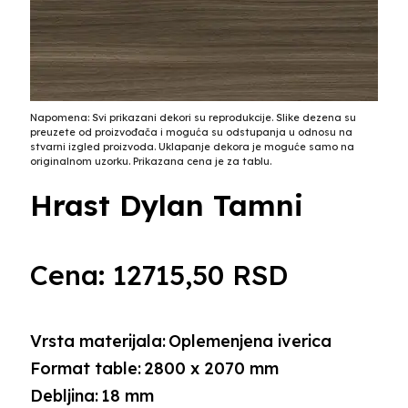
Napomena: Svi prikazani dekori su reprodukcije. Slike dezena su
preuzete od proizvođača i moguća su odstupanja u odnosu na
stvarni izgled proizvoda. Uklapanje dekora je moguće samo na
originalnom uzorku. Prikazana cena je za tablu.
Hrast Dylan Tamni
Cena:
12715,50
RSD
Vrsta materijala:
Oplemenjena iverica
Format table:
2800 x 2070 mm
Debljina:
18 mm