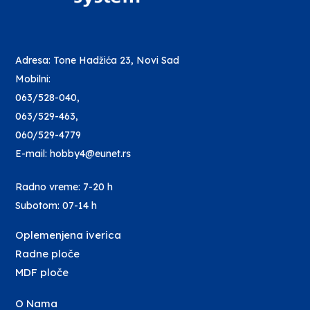
Adresa: Tone Hadžića 23, Novi Sad
Mobilni:
063/528-040
,
063/529-463
,
060/529-4779
E-mail: hobby4@eunet.rs
Radno vreme: 7-20 h
Subotom: 07-14 h
Oplemenjena iverica
Radne ploče
MDF ploče
O Nama