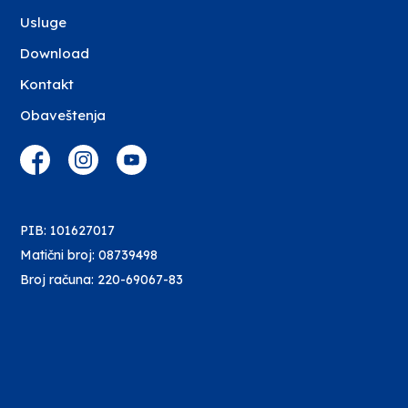
Usluge
Download
Kontakt
Obaveštenja
PIB: 101627017
Matični broj: 08739498
Broj računa: 220-69067-83