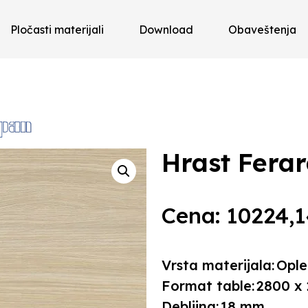
Pločasti materijali
Download
Obaveštenja
Hrast Ferar
Cena:
10224,
Vrsta materijala:
Ople
Format table:
2800 x
Debljina:
18 mm