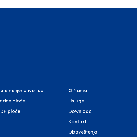
plemenjena iverica
O Nama
adne ploče
Usluge
DF ploče
Download
Kontakt
Obaveštenja