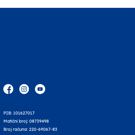
PIB: 101627017
Matični broj: 08739498
Broj računa: 220-69067-83