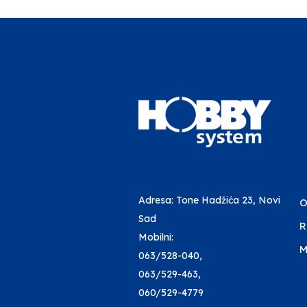
Adresa: Tone Hadžića 23, Novi
O
Sad
R
Mobilni:
M
063/528-040
,
063/529-463
,
060/529-4779