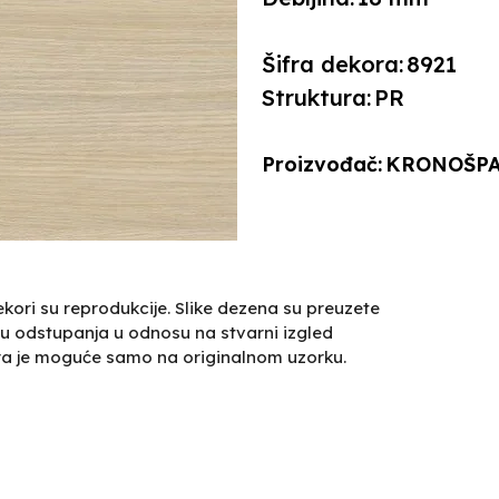
Šifra dekora:
8921
Struktura:
PR
Proizvođač:
KRONOŠP
kori su reprodukcije. Slike dezena su preuzete
u odstupanja u odnosu na stvarni izgled
ra je moguće samo na originalnom uzorku.