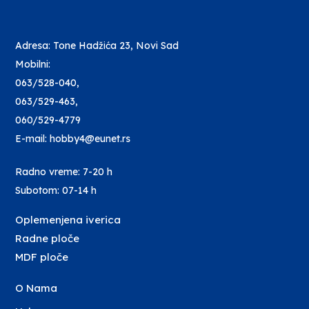
Adresa: Tone Hadžića 23, Novi Sad
Mobilni:
063/528-040
,
063/529-463
,
060/529-4779
E-mail: hobby4@eunet.rs
Radno vreme: 7-20 h
Subotom: 07-14 h
Oplemenjena iverica
Radne ploče
MDF ploče
O Nama