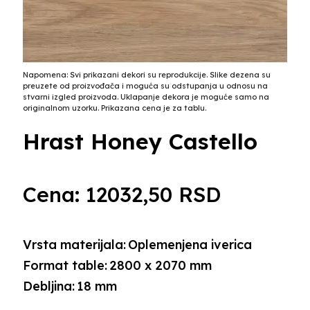
Napomena: Svi prikazani dekori su reprodukcije. Slike dezena su
preuzete od proizvođača i moguća su odstupanja u odnosu na
stvarni izgled proizvoda. Uklapanje dekora je moguće samo na
originalnom uzorku. Prikazana cena je za tablu.
Hrast Honey Castello
Cena:
12032,50
RSD
Vrsta materijala:
Oplemenjena iverica
Format table:
2800 x 2070 mm
Debljina:
18 mm