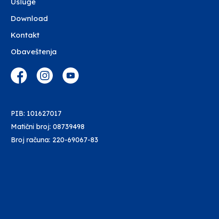
Usluge
Download
Kontakt
Obaveštenja
PIB: 101627017
Matični broj: 08739498
Broj računa: 220-69067-83