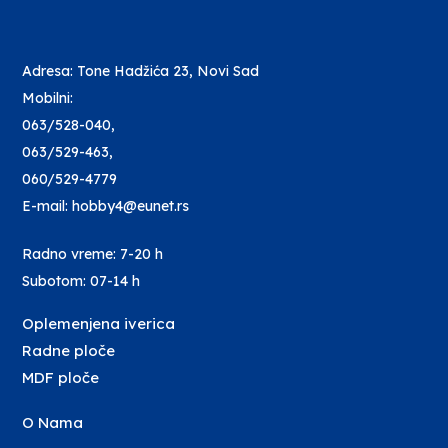
Adresa: Tone Hadžića 23, Novi Sad
Mobilni:
063/528-040
,
063/529-463
,
060/529-4779
E-mail: hobby4@eunet.rs
Radno vreme: 7-20 h
Subotom: 07-14 h
Oplemenjena iverica
Radne ploče
MDF ploče
O Nama