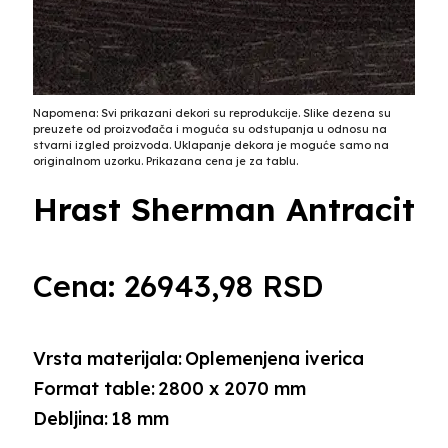
Napomena: Svi prikazani dekori su reprodukcije. Slike dezena su
preuzete od proizvođača i moguća su odstupanja u odnosu na
stvarni izgled proizvoda. Uklapanje dekora je moguće samo na
originalnom uzorku. Prikazana cena je za tablu.
Hrast Sherman Antracit
Cena:
26943,98
RSD
Vrsta materijala:
Oplemenjena iverica
Format table:
2800 x 2070 mm
Debljina:
18 mm