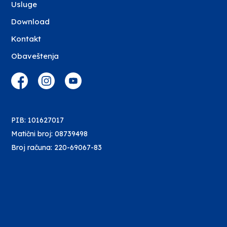
Usluge
Download
Kontakt
Obaveštenja
PIB: 101627017
Matični broj: 08739498
Broj računa: 220-69067-83