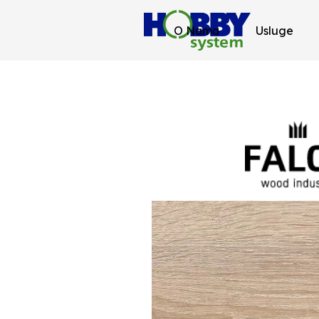
O Nama
Usluge