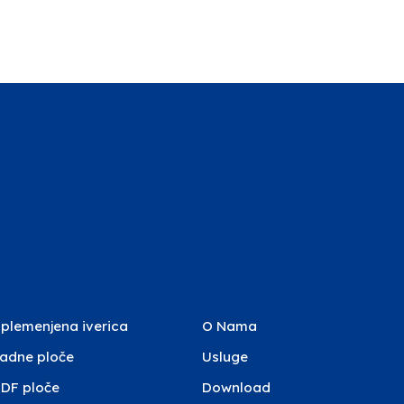
plemenjena iverica
O Nama
adne ploče
Usluge
DF ploče
Download