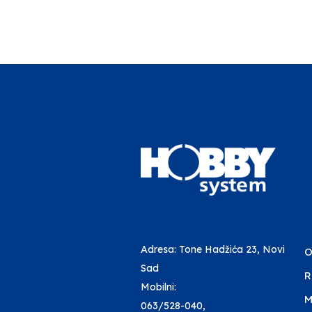
Adresa: Tone Hadžića 23, Novi
O
Sad
R
Mobilni:
M
063/528-040
,