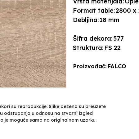
Vrsta materijala:
Ople
Format table:
2800 x
Debljina:
18 mm
Šifra dekora:
577
Struktura:
FS 22
Proizvođač:
FALCO
kori su reprodukcije. Slike dezena su preuzete
u odstupanja u odnosu na stvarni izgled
ra je moguće samo na originalnom uzorku.