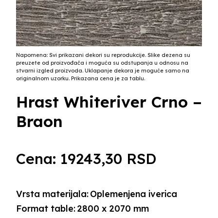
Napomena: Svi prikazani dekori su reprodukcije. Slike dezena su
preuzete od proizvođača i moguća su odstupanja u odnosu na
stvarni izgled proizvoda. Uklapanje dekora je moguće samo na
originalnom uzorku. Prikazana cena je za tablu.
Hrast Whiteriver Crno –
Braon
Cena:
19243,30
RSD
Vrsta materijala:
Oplemenjena iverica
Format table:
2800 x 2070 mm