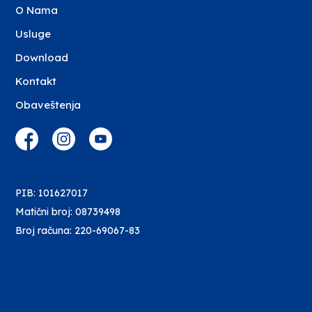
O Nama
Usluge
Download
Kontakt
Obaveštenja
PIB: 101627017
Matični broj: 08739498
Broj računa: 220-69067-83