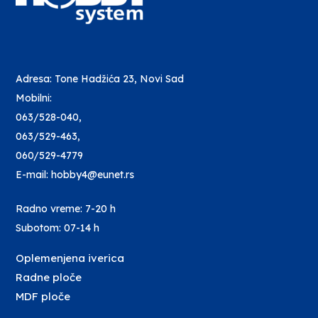
Adresa: Tone Hadžića 23, Novi Sad
Mobilni:
063/528-040
,
063/529-463
,
060/529-4779
E-mail: hobby4@eunet.rs
Radno vreme: 7-20 h
Subotom: 07-14 h
Oplemenjena iverica
Radne ploče
MDF ploče