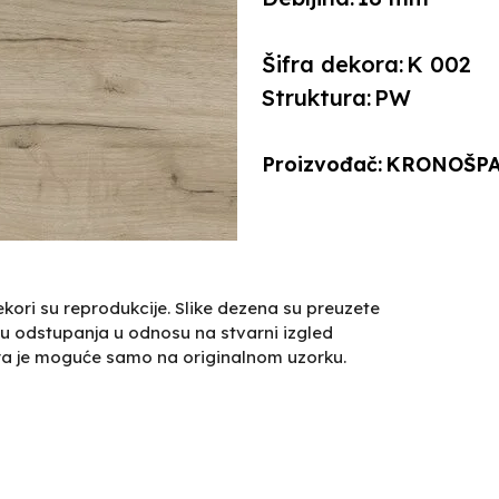
Šifra dekora:
K 002
Struktura:
PW
Proizvođač:
KRONOŠP
kori su reprodukcije. Slike dezena su preuzete
u odstupanja u odnosu na stvarni izgled
ra je moguće samo na originalnom uzorku.