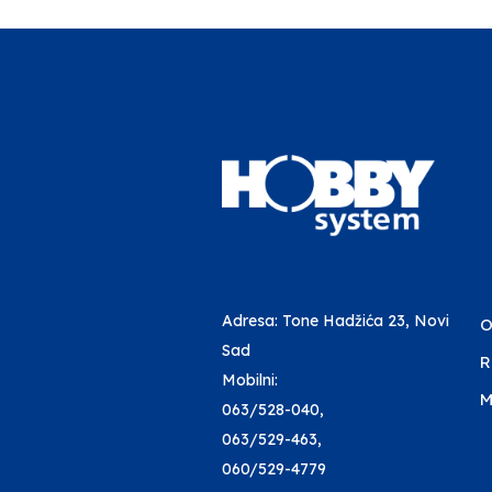
Adresa: Tone Hadžića 23, Novi
O
Sad
R
Mobilni:
M
063/528-040
,
063/529-463
,
060/529-4779