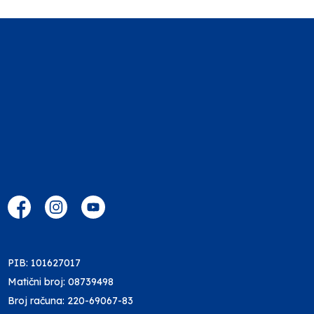
PIB: 101627017
Matični broj: 08739498
Broj računa: 220-69067-83