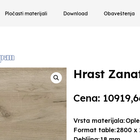
Pločasti materijali
Download
Obaveštenja
Hrast Zana
Cena:
10919,
Vrsta materijala:
Ople
Format table:
2800 x
Debljina:
18 mm