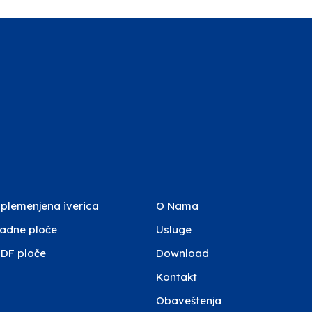
plemenjena iverica
O Nama
adne ploče
Usluge
DF ploče
Download
Kontakt
Obaveštenja