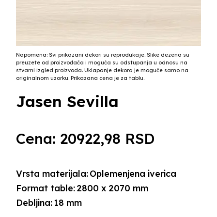
Napomena: Svi prikazani dekori su reprodukcije. Slike dezena su
preuzete od proizvođača i moguća su odstupanja u odnosu na
stvarni izgled proizvoda. Uklapanje dekora je moguće samo na
originalnom uzorku. Prikazana cena je za tablu.
Jasen Sevilla
Cena:
20922,98
RSD
Vrsta materijala:
Oplemenjena iverica
Format table:
2800 x 2070 mm
Debljina:
18 mm