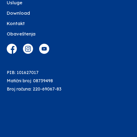
Usluge
Download
Kontakt
Obaveštenja
PIB: 101627017
Matični broj: 08739498
Broj računa: 220-69067-83