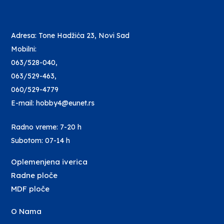
Adresa: Tone Hadžića 23, Novi Sad
Mobilni:
063/528-040
,
063/529-463
,
060/529-4779
E-mail: hobby4@eunet.rs
Radno vreme: 7-20 h
Subotom: 07-14 h
Oplemenjena iverica
Radne ploče
MDF ploče
O Nama