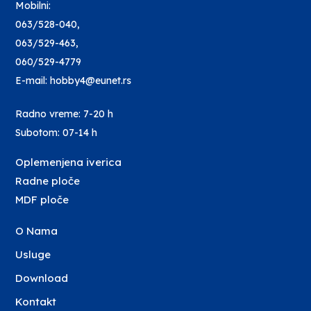
Mobilni:
063/528-040
,
063/529-463
,
060/529-4779
E-mail: hobby4@eunet.rs
Radno vreme: 7-20 h
Subotom: 07-14 h
Oplemenjena iverica
Radne ploče
MDF ploče
O Nama
Usluge
Download
Kontakt