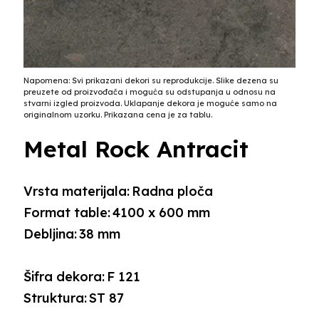
Napomena: Svi prikazani dekori su reprodukcije. Slike dezena su
preuzete od proizvođača i moguća su odstupanja u odnosu na
stvarni izgled proizvoda. Uklapanje dekora je moguće samo na
originalnom uzorku. Prikazana cena je za tablu.
Metal Rock Antracit
Vrsta materijala:
Radna ploča
Format table:
4100 x 600 mm
Debljina:
38 mm
Šifra dekora:
F 121
Struktura:
ST 87