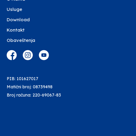
Usluge
Download
Kontakt
Obaveštenja
PIB: 101627017
Matični broj: 08739498
Broj računa: 220-69067-83