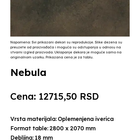
Napomena: Svi prikazani dekori su reprodukcije. Slike dezena su
preuzete od proizvođača i moguća su odstupanja u odnosu na
stvarni izgled proizvoda. Uklapanje dekora je moguće samo na
originalnom uzorku. Prikazana cena je za tablu.
Nebula
Cena:
12715,50
RSD
Vrsta materijala:
Oplemenjena iverica
Format table:
2800 x 2070 mm
Debljina:
18 mm