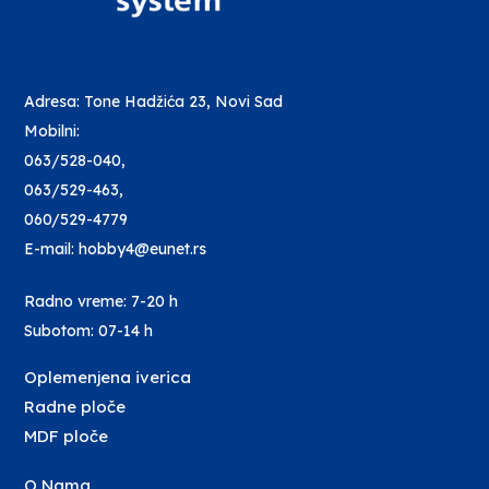
Adresa: Tone Hadžića 23, Novi Sad
Mobilni:
063/528-040
,
063/529-463
,
060/529-4779
E-mail: hobby4@eunet.rs
Radno vreme: 7-20 h
Subotom: 07-14 h
Oplemenjena iverica
Radne ploče
MDF ploče
O Nama