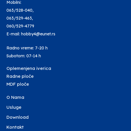
Mobilni:
063/528-040
,
063/529-463
,
060/529-4779
E-mail: hobby4@eunet.rs
Radno vreme: 7-20 h
Subotom: 07-14 h
Oplemenjena iverica
Radne ploče
MDF ploče
O Nama
Usluge
Download
Kontakt