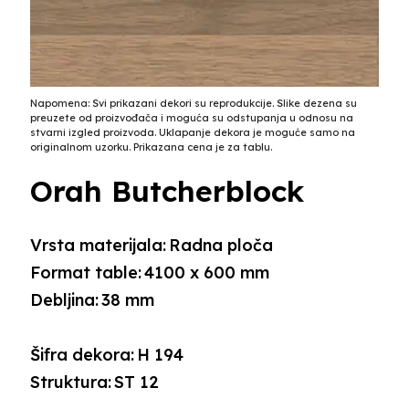
Napomena: Svi prikazani dekori su reprodukcije. Slike dezena su
preuzete od proizvođača i moguća su odstupanja u odnosu na
stvarni izgled proizvoda. Uklapanje dekora je moguće samo na
originalnom uzorku. Prikazana cena je za tablu.
Orah Butcherblock
Vrsta materijala:
Radna ploča
Format table:
4100 x 600 mm
Debljina:
38 mm
Šifra dekora:
H 194
Struktura:
ST 12