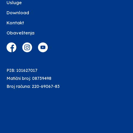
Usluge
Download
Kontakt
Obaveštenja
PIB: 101627017
Matični broj: 08739498
Broj računa: 220-69067-83