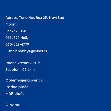
Adresa: Tone Hadžića 23, Novi Sad
Mobilni:
063/528-040
,
063/529-463
,
060/529-4779
E-mail: hobby4@eunet.rs
Radno vreme: 7-20 h
Subotom: 07-14 h
Oplemenjena iverica
Radne ploče
MDF ploče
O Nama