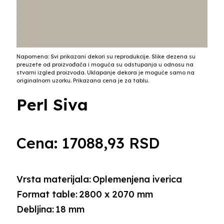
Napomena: Svi prikazani dekori su reprodukcije. Slike dezena su
preuzete od proizvođača i moguća su odstupanja u odnosu na
stvarni izgled proizvoda. Uklapanje dekora je moguće samo na
originalnom uzorku. Prikazana cena je za tablu.
Perl Siva
Cena:
17088,93
RSD
Vrsta materijala:
Oplemenjena iverica
Format table:
2800 x 2070 mm
Debljina:
18 mm