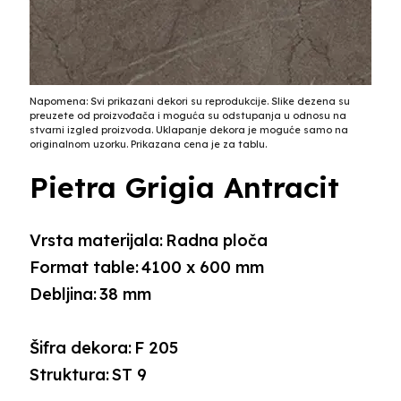
Napomena: Svi prikazani dekori su reprodukcije. Slike dezena su
preuzete od proizvođača i moguća su odstupanja u odnosu na
stvarni izgled proizvoda. Uklapanje dekora je moguće samo na
originalnom uzorku. Prikazana cena je za tablu.
Pietra Grigia Antracit
Vrsta materijala:
Radna ploča
Format table:
4100 x 600 mm
Debljina:
38 mm
Šifra dekora:
F 205
Struktura:
ST 9