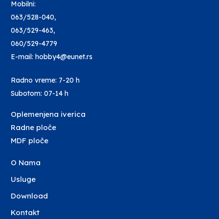
Mobilni:
063/528-040
,
063/529-463
,
060/529-4779
E-mail: hobby4@eunet.rs
Radno vreme: 7-20 h
Subotom: 07-14 h
Oplemenjena iverica
Radne ploče
MDF ploče
O Nama
Usluge
Download
Kontakt