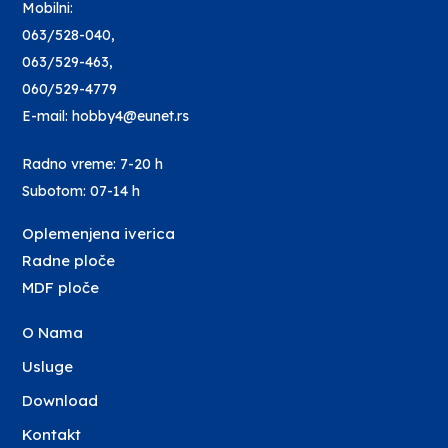
Mobilni:
063/528-040
,
063/529-463
,
060/529-4779
E-mail: hobby4@eunet.rs
Radno vreme: 7-20 h
Subotom: 07-14 h
Oplemenjena iverica
Radne ploče
MDF ploče
O Nama
Usluge
Download
Kontakt