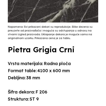
Napomena: Svi prikazani dekori su reprodukcije. Slike dezena su
preuzete od proizvođača i moguća su odstupanja u odnosu na
stvarni izgled proizvoda. Uklapanje dekora je moguće samo na
originalnom uzorku. Prikazana cena je za tablu.
Pietra Grigia Crni
Vrsta materijala:
Radna ploča
Format table:
4100 x 600 mm
Debljina:
38 mm
Šifra dekora:
F 206
Struktura:
ST 9