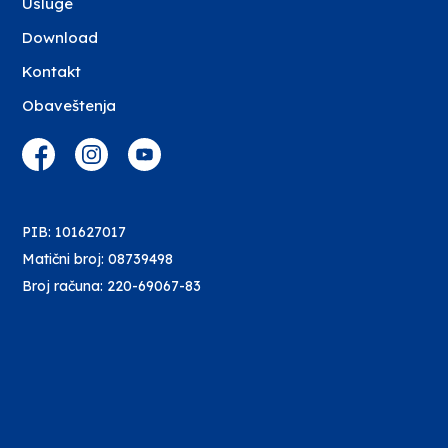
Usluge
Download
Kontakt
Obaveštenja
PIB: 101627017
Matični broj: 08739498
Broj računa: 220-69067-83