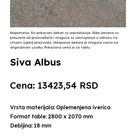
Napomena: Svi prikazani dekori su reprodukcije. Slike dezena su
preuzete od proizvođača i moguća su odstupanja u odnosu na
stvarni izgled proizvoda. Uklapanje dekora je moguće samo na
originalnom uzorku. Prikazana cena je za tablu.
Siva Albus
Cena:
13423,54
RSD
Vrsta materijala:
Oplemenjena iverica
Format table:
2800 x 2070 mm
Debljina:
18 mm