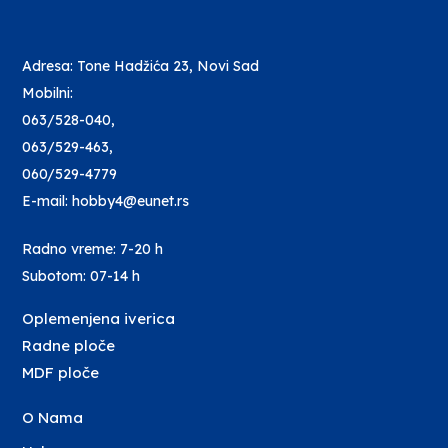
Adresa: Tone Hadžića 23, Novi Sad
Mobilni:
063/528-040
,
063/529-463
,
060/529-4779
E-mail: hobby4@eunet.rs
Radno vreme: 7-20 h
Subotom: 07-14 h
Oplemenjena iverica
Radne ploče
MDF ploče
O Nama