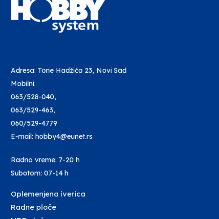
Adresa: Tone Hadžića 23, Novi Sad
Mobilni:
063/528-040
,
063/529-463
,
060/529-4779
E-mail: hobby4@eunet.rs
Radno vreme: 7-20 h
Subotom: 07-14 h
Oplemenjena iverica
Radne ploče