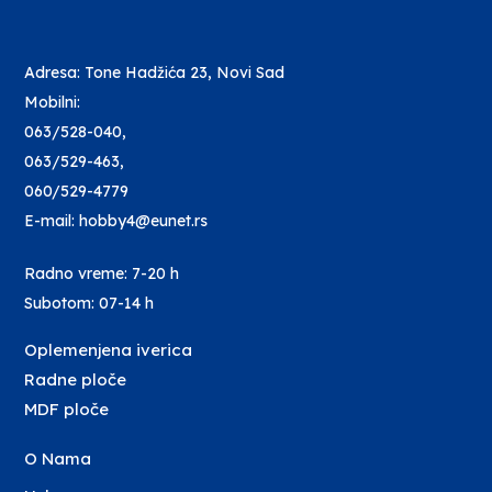
Adresa: Tone Hadžića 23, Novi Sad
Mobilni:
063/528-040
,
063/529-463
,
060/529-4779
E-mail: hobby4@eunet.rs
Radno vreme: 7-20 h
Subotom: 07-14 h
Oplemenjena iverica
Radne ploče
MDF ploče
O Nama