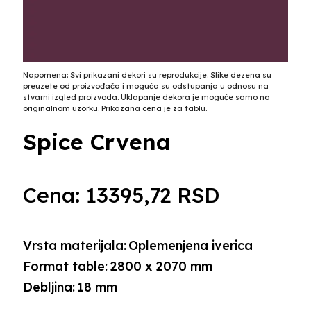
Napomena: Svi prikazani dekori su reprodukcije. Slike dezena su
preuzete od proizvođača i moguća su odstupanja u odnosu na
stvarni izgled proizvoda. Uklapanje dekora je moguće samo na
originalnom uzorku. Prikazana cena je za tablu.
Spice Crvena
Cena:
13395,72
RSD
Vrsta materijala:
Oplemenjena iverica
Format table:
2800 x 2070 mm
Debljina:
18 mm