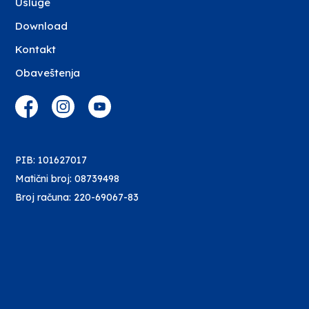
Usluge
Download
Kontakt
Obaveštenja
PIB: 101627017
Matični broj: 08739498
Broj računa: 220-69067-83