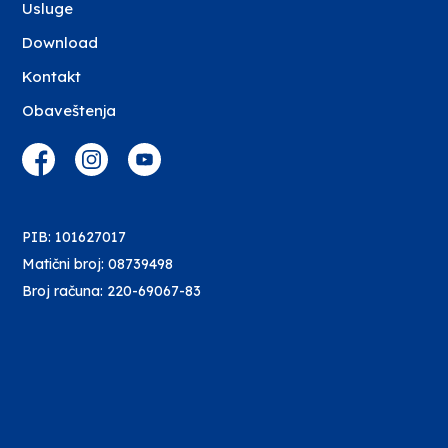
Usluge
Download
Kontakt
Obaveštenja
PIB: 101627017
Matični broj: 08739498
Broj računa: 220-69067-83