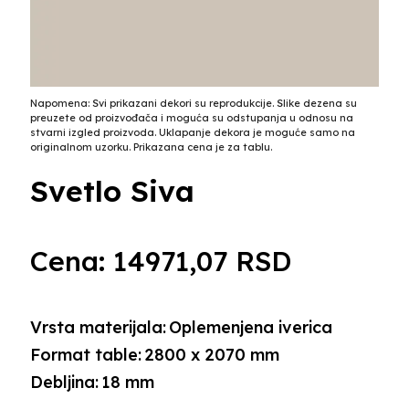
Napomena: Svi prikazani dekori su reprodukcije. Slike dezena su
preuzete od proizvođača i moguća su odstupanja u odnosu na
stvarni izgled proizvoda. Uklapanje dekora je moguće samo na
originalnom uzorku. Prikazana cena je za tablu.
Svetlo Siva
Cena:
14971,07
RSD
Vrsta materijala:
Oplemenjena iverica
Format table:
2800 x 2070 mm
Debljina:
18 mm