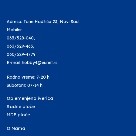
Adresa: Tone Hadžića 23, Novi Sad
Mobilni:
063/528-040
,
063/529-463
,
060/529-4779
E-mail: hobby4@eunet.rs
Radno vreme: 7-20 h
Subotom: 07-14 h
Oplemenjena iverica
Radne ploče
MDF ploče
O Nama