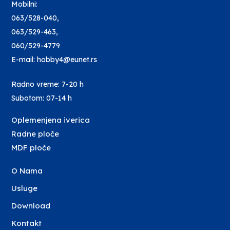
Mobilni:
063/528-040
,
063/529-463
,
060/529-4779
E-mail: hobby4@eunet.rs
Radno vreme: 7-20 h
Subotom: 07-14 h
Oplemenjena iverica
Radne ploče
MDF ploče
O Nama
Usluge
Download
Kontakt