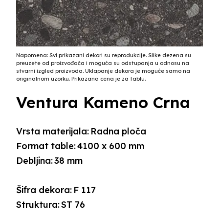
Napomena: Svi prikazani dekori su reprodukcije. Slike dezena su
preuzete od proizvođača i moguća su odstupanja u odnosu na
stvarni izgled proizvoda. Uklapanje dekora je moguće samo na
originalnom uzorku. Prikazana cena je za tablu.
Ventura Kameno Crna
Vrsta materijala:
Radna ploča
Format table:
4100 x 600 mm
Debljina:
38 mm
Šifra dekora:
F 117
Struktura:
ST 76