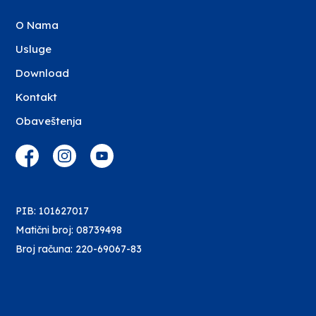
O Nama
Usluge
Download
Kontakt
Obaveštenja
PIB: 101627017
Matični broj: 08739498
Broj računa: 220-69067-83