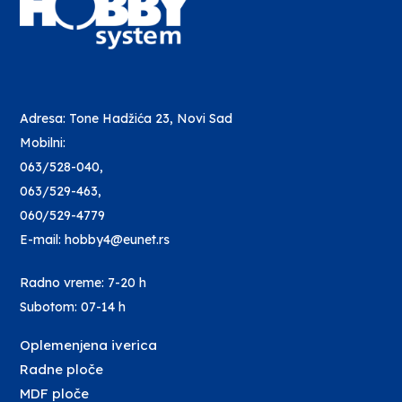
Adresa: Tone Hadžića 23, Novi Sad
Mobilni:
063/528-040
,
063/529-463
,
060/529-4779
E-mail: hobby4@eunet.rs
Radno vreme: 7-20 h
Subotom: 07-14 h
Oplemenjena iverica
Radne ploče
MDF ploče