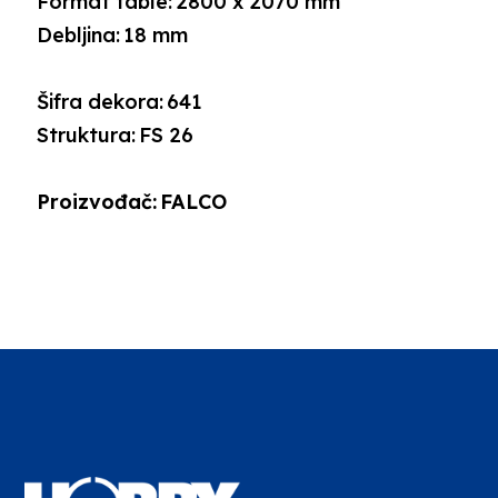
Format table:
2800 x 2070 mm
Debljina:
18 mm
Šifra dekora:
641
Struktura:
FS 26
Proizvođač:
FALCO