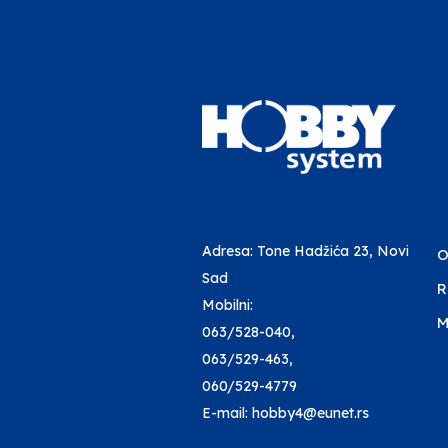
Adresa: Tone Hadžića 23, Novi
O
Sad
R
Mobilni:
M
063/528-040
,
063/529-463
,
060/529-4779
E-mail: hobby4@eunet.rs