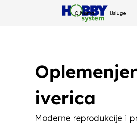
Home
/
Radne ploče
/ Page 2
O Nama
Usluge
Oplemenje
iverica
Moderne reprodukcije i p