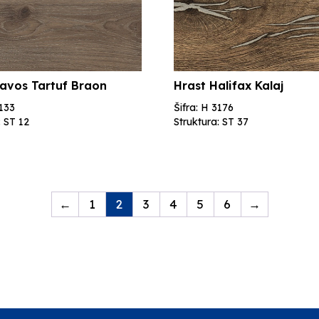
avos Tartuf Braon
Hrast Halifax Kalaj
3133
Šifra: H 3176
: ST 12
Struktura: ST 37
←
1
2
3
4
5
6
→