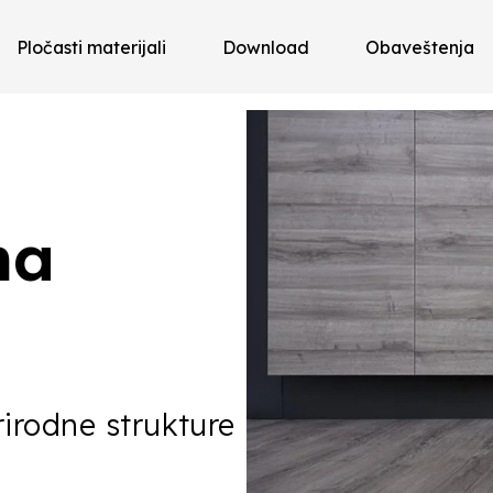
Pločasti materijali
Download
Obaveštenja
na
rirodne strukture