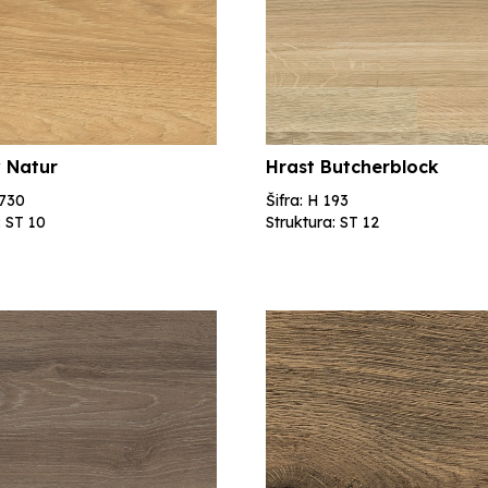
 Natur
Hrast Butcherblock
3730
Šifra: H 193
: ST 10
Struktura: ST 12