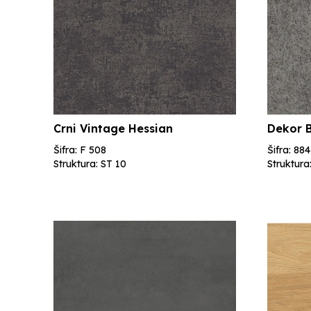
Crni Vintage Hessian
Dekor 
Šifra: F 508
Šifra: 884
Struktura: ST 10
Struktura