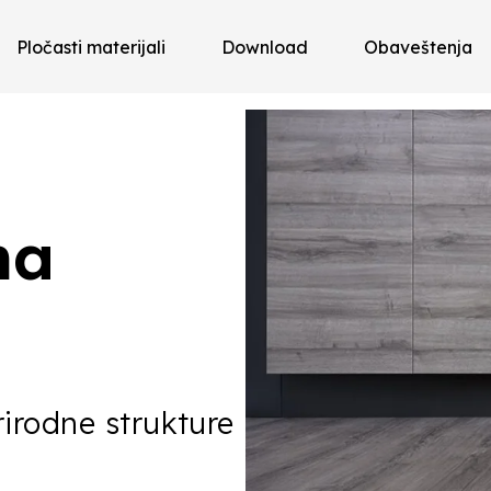
Pločasti materijali
Download
Obaveštenja
na
rirodne strukture