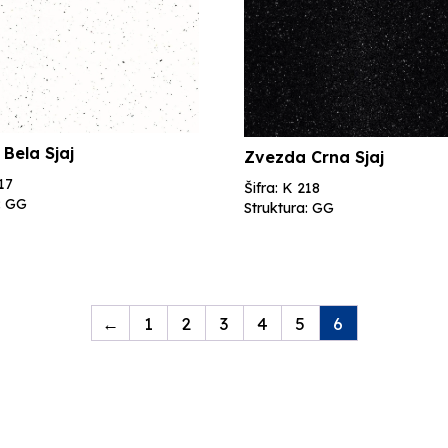
Bela Sjaj
Zvezda Crna Sjaj
217
Šifra: K 218
: GG
Struktura: GG
←
1
2
3
4
5
6