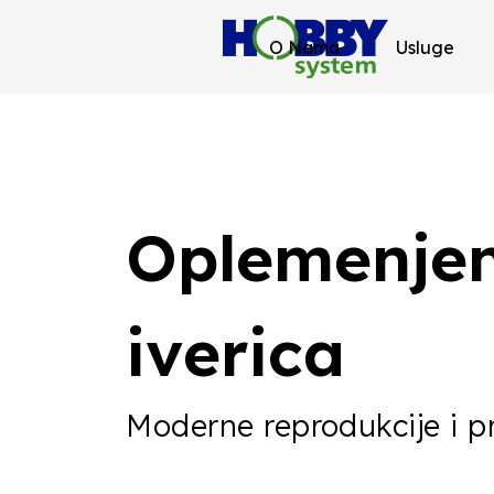
Home
/
Radne ploče
/ Page 6
O Nama
Usluge
Oplemenje
iverica
Moderne reprodukcije i p